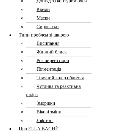
Догляд за контуром очей
Креми
Маски
Сироватки
Типи проблем зі шкірою
Висипання
Жирний блиск
Розширені пори
Пігментація
Тьмяний колір обличчя
Чутлива та реактивна
шкіра
Зморшки
Вікові зміни
Ліфтинг
Про ELLA BACHÉ