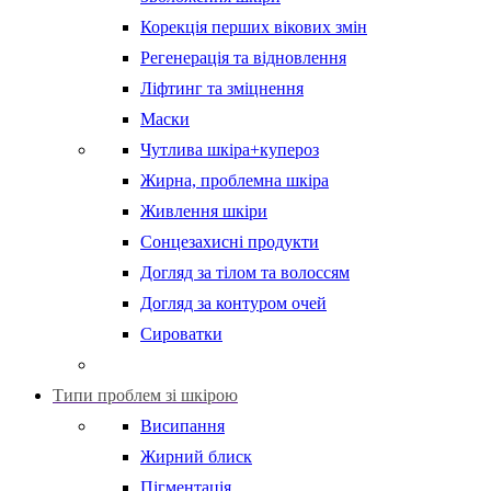
Корекція перших вікових змін
Регенерація та відновлення
Ліфтинг та зміцнення
Маски
Чутлива шкіра+купероз
Жирна, проблемна шкіра
Живлення шкіри
Сонцезахисні продукти
Догляд за тілом та волоссям
Догляд за контуром очей
Сироватки
Типи проблем зі шкірою
Висипання
Жирний блиск
Пігментація