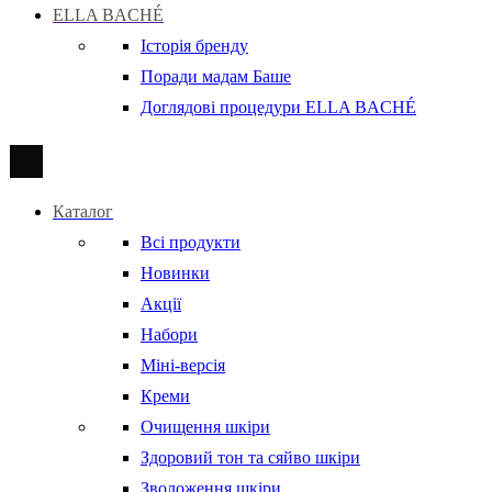
ELLA BACHÉ
Історія бренду
Поради мадам Баше
Доглядові процедури ELLA BACHÉ
Каталог
Всі продукти
Новинки
Акції
Набори
Міні-версія
Креми
Очищення шкіри
Здоровий тон та сяйво шкіри
Зволоження шкіри