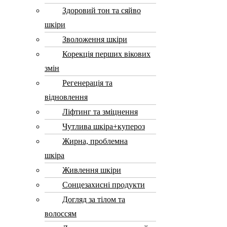
Здоровий тон та сяйво
шкіри
Зволоження шкіри
Корекція перших вікових
змін
Регенерація та
відновлення
Ліфтинг та зміцнення
Чутлива шкіра+купероз
Жирна, проблемна
шкіра
Живлення шкіри
Сонцезахисні продукти
Догляд за тілом та
волоссям