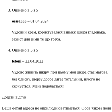
Оцінено в
5
з 5
osssa333
–
01.04.2024
Чудовий крем, користувалася взимку, шкіра гладенька,
захист для зими те що треба.
Оцінено в
5
з 5
letoni
–
22.04.2022
Чудово живить шкіру, при цьому моя шкіра стає матова,
без блиску, зверзу добре лягає тотальний, нічого не
скочується. Мені подобається!
Додати відгук
Ваша e-mail адреса не оприлюднюватиметься.
Обов’язкові поля