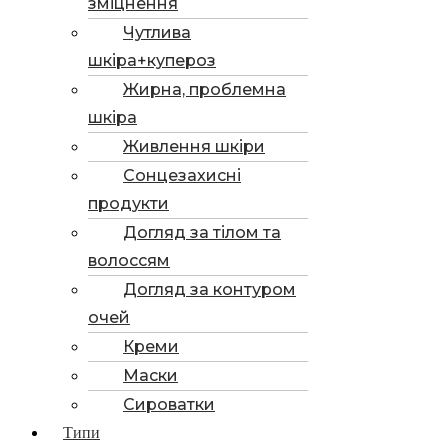
зміцнення
Чутлива
шкіра+купероз
Жирна, проблемна
шкіра
Живлення шкіри
Сонцезахисні
продукти
Догляд за тілом та
волоссям
Догляд за контуром
очей
Креми
Маски
Сироватки
Типи