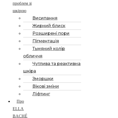
проблем зі
шкірою
Висипання
Жирний блиск
Розширені пори
Пігментація
Тьмяний колір
обличчя
Чутлива та реактивна
шкіра
Зморшки
Вікові зміни
Ліфтинг
Про
ELLA
BACHÉ