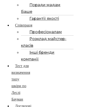
Поради мадам
Баше
Гарантії якості
Співпраця
Професіоналам
Розклад майстер-
класів
Інші бренди
компанії
Тест для
визначення
типу
шкіри по
Леслі
Бауман
Доглядові