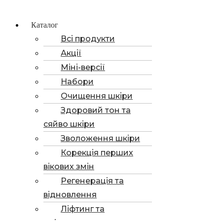
Каталог
Всі продукти
Акції
Міні-версії
Набори
Очищення шкіри
Здоровий тон та
сяйво шкіри
Зволоження шкіри
Корекція перших
вікових змін
Регенерація та
відновлення
Ліфтинг та