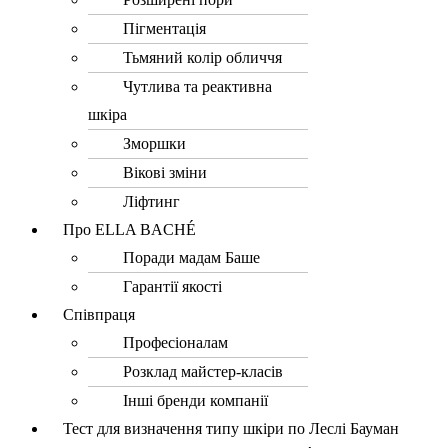
Пігментація
Тьмяний колір обличчя
Чутлива та реактивна
шкіра
Зморшки
Вікові зміни
Ліфтинг
Про ELLA BACHÉ
Поради мадам Баше
Гарантії якості
Співпраця
Професіоналам
Розклад майстер-класів
Інші бренди компанії
Тест для визначення типу шкіри по Леслі Бауман