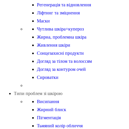
Регенерація та відновлення
Ліфтинг та зміцнення
Маски
Чутлива шкіра+купероз
Жирна, проблемна шкіра
Живлення шкіри
Сонцезахисні продукти
Догляд за тілом та волоссям
Догляд за контуром очей
Сироватки
Типи проблем зі шкірою
Висипання
Жирний блиск
Пігментація
Тьмяний колір обличчя