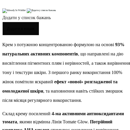
Додати у список бажань
Додати в кошик
Крем з потужною концентрованою формулою на основі
93%
натуральних активних компонентів
, що направлені на дію
висвітлення пігментних плям і нерівностей, а також вирівнення
тону і текстури шкіри. З першого ранку використання 100%
жінок помітили яскравий
ефект «нової» розгладженої та
омолодженої шкіри
, та наповнення навіть стійких зморшок
після місяця регулярного використання.
Склад крему посилений
4-ма активними антиоксидантами
томата
, якими відмінна Лінія Tomate Glow.
Потрійний
комплекс AHA кислот
стимулює оновлення і вирівнення