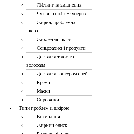
Ліфтинг та зміцнення
Чутлива шкіра+купероз
Жирна, проблемна
шкіра
Живлення шкіри
Сонцезахисні продукти
Догляд за тілом та
волоссям
Догляд за контуром очей
Креми
Маски
Сироватки
Типи проблем зі шкірою
Висипання
Жирний блиск
Розширені пори