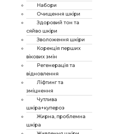
Набори
Очищення шкіри
Здоровий тон та
сяйво шкіри
Зволоження шкіри
Корекція перших
вікових змін
Регенерація та
відновлення
Ліфтинг та
зміцнення
Чутлива
шкіра+купероз
Жирна, проблемна
шкіра
Живлення шкіри