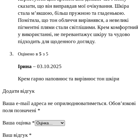
сказати, що він виправдав мої очікування. Шкіра
стала м’якшою, більш пружною та гладенькою.
Помітила, що тон обличчя вирівнявся, а невеликі
пігментні плями стали світлішими. Крем комфортни
у використанні, не перевантажує шкіру та чудово
підходить для щоденного догляду.
Оцінено в
5
з 5
Ірина
–
03.10.2025
Крем гарно наповнює та вирівнює тон шкіри
Додати відгук
Ваша e-mail адреса не оприлюднюватиметься.
Обов’язкові
поля позначені
*
Ваша оцінка
*
Ваш відгук
*