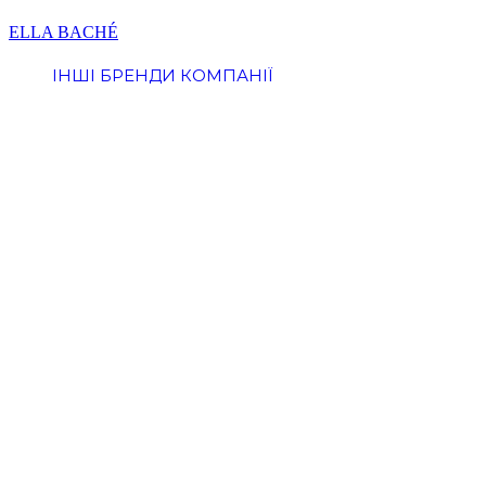
Перейти
ELLA BACHÉ
до
ІНШІ БРЕНДИ КОМПАНІЇ
вмісту