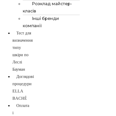
Розклад майстер-
класів
Інші бренди
компанії
Тест для
визначення
типу
шкіри по
Леслі
Бауман
Доглядові
процедури
ELLA
BACHÉ
Оплата
і