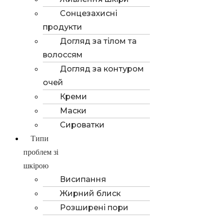
Сонцезахисні
продукти
Догляд за тілом та
волоссям
Догляд за контуром
очей
Креми
Маски
Сироватки
Типи
проблем зі
шкірою
Висипання
Жирний блиск
Розширені пори