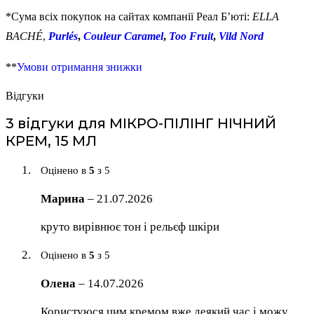
*Сума всіх покупок на сайтах компанії Реал Б’юті:
ELLA
BACHÉ
,
Purlés
,
Couleur Caramel
,
Too Fruit
,
Vild Nord
**
Умови отримання знижки
Відгуки
3 відгуки для
МІКРО-ПІЛІНГ НІЧНИЙ
КРЕМ, 15 МЛ
Оцінено в
5
з 5
Марина
–
21.07.2026
круто вирівнює тон і рельєф шкіри
Оцінено в
5
з 5
Олена
–
14.07.2026
Користуюся цим кремом вже деякий час і можу