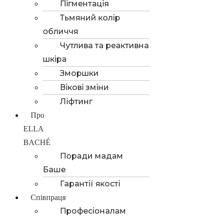
Пігментація
Тьмяний колір
обличчя
Чутлива та реактивна
шкіра
Зморшки
Вікові зміни
Ліфтинг
Про
ELLA
BACHÉ
Поради мадам
Баше
Гарантії якості
Співпраця
Професіоналам