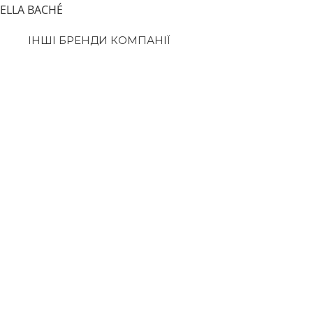
Перейти
ELLA BACHÉ
до
ІНШІ БРЕНДИ КОМПАНІЇ
вмісту