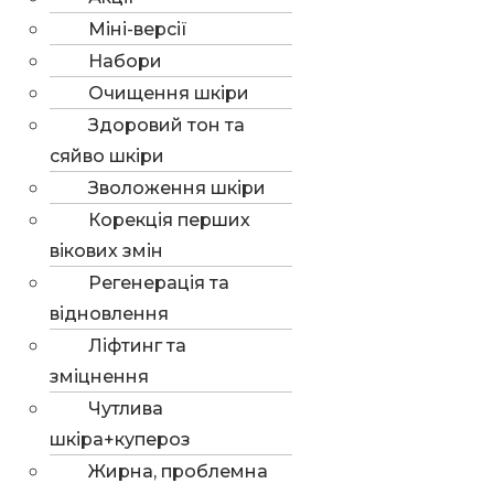
Міні-версії
Набори
Очищення шкіри
Здоровий тон та
сяйво шкіри
Зволоження шкіри
Корекція перших
вікових змін
Регенерація та
відновлення
Ліфтинг та
зміцнення
Чутлива
шкіра+купероз
Жирна, проблемна