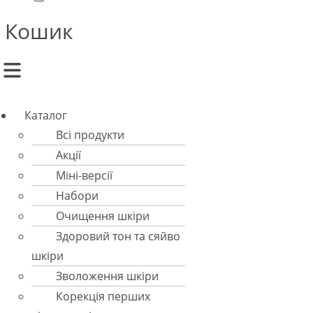
Кошик
Menu
Каталог
Всі продукти
Акції
Міні-версії
Набори
Очищення шкіри
Здоровий тон та сяйво
шкіри
Зволоження шкіри
Корекція перших