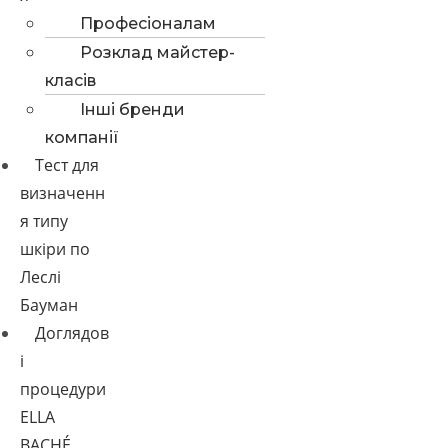
Професіоналам
Розклад майстер-
класів
Інші бренди
компанії
Тест для
визначенн
я типу
шкіри по
Леслі
Бауман
Доглядов
і
процедури
ELLA
BACHÉ