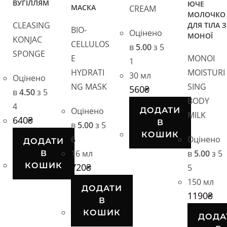
ВУГІЛЛЯМ
ЮЧЕ
МАСКА
CREAM
МОЛОЧКО
CLEASING
ДЛЯ ТІЛА З
BIO-
Оцінено
МОНОЇ
KONJAC
CELLULOS
в
5.00
з 5
SPONGE
E
MONOI
1
HYDRATI
MOISTURI
30 мл
Оцінено
NG MASK
SING
560
₴
в
4.50
з 5
BODY
4
Оцінено
ДОДАТИ
MILK
640
₴
В
в
5.00
з 5
КОШИК
6
Оцінено
ДОДАТИ
16 мл
в
5.00
з 5
В
КОШИК
720
₴
5
150 мл
ДОДАТИ
1190
₴
В
КОШИК
ДОДА