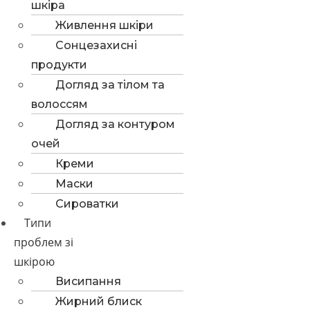
шкіра
Живлення шкіри
Сонцезахисні
продукти
Догляд за тілом та
волоссям
Догляд за контуром
очей
Креми
Маски
Сироватки
Типи
проблем зі
шкірою
Висипання
Жирний блиск