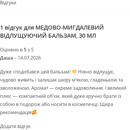
Відгуки
1 відгук для
МЕДОВО-МИГДАЛЕВИЙ
ВІДЛУЩУЮЧИЙ БАЛЬЗАМ, 30 МЛ
Оцінено в
5
з 5
Даша
–
14.07.2026
Дуже сподобався цей бальзам!
Ніжно відлущує,
чудово живить і залишає шкіру м’якою, гладенькою та
зволоженою. Аромат — окреме задоволення. І великий
плюс — компактний об’єм, який дуже зручно брати із
собою в подорож або носити в косметичці. Щира
рекомендація
Додати відгук