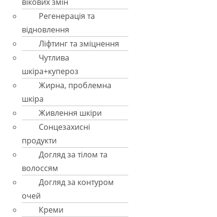
вікових змін
Регенерація та
відновлення
Ліфтинг та зміцнення
Чутлива
шкіра+купероз
Жирна, проблемна
шкіра
Живлення шкіри
Сонцезахисні
продукти
Догляд за тілом та
волоссям
Догляд за контуром
очей
Креми