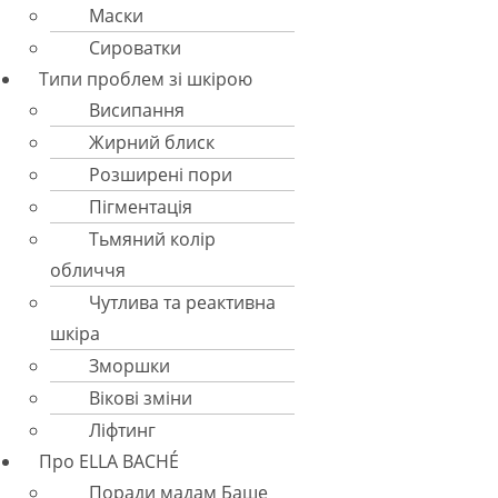
Маски
Сироватки
Типи проблем зі шкірою
Висипання
Жирний блиск
Розширені пори
Пігментація
Тьмяний колір
обличчя
Чутлива та реактивна
шкіра
Зморшки
Вікові зміни
Ліфтинг
Про ELLA BACHÉ
Поради мадам Баше