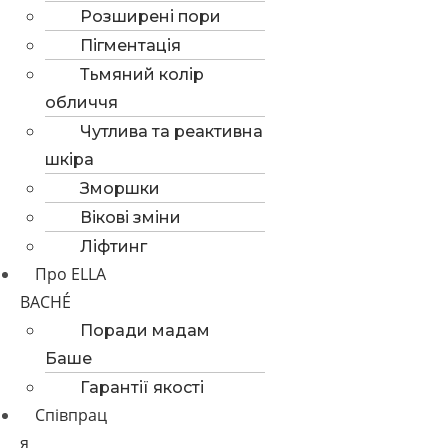
Розширені пори
Пігментація
Тьмяний колір
обличчя
Чутлива та реактивна
шкіра
Зморшки
Вікові зміни
Ліфтинг
Про ELLA
BACHÉ
Поради мадам
Баше
Гарантії якості
Співпрац
я