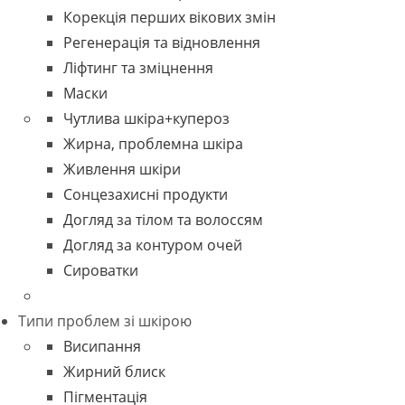
Корекція перших вікових змін
Регенерація та відновлення
Ліфтинг та зміцнення
Маски
Чутлива шкіра+купероз
Жирна, проблемна шкіра
Живлення шкіри
Сонцезахисні продукти
Догляд за тілом та волоссям
Догляд за контуром очей
Сироватки
Типи проблем зі шкірою
Висипання
Жирний блиск
Пігментація