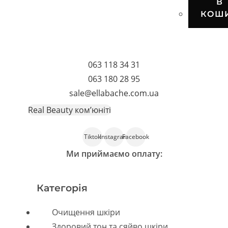
В
КОШ
063 118 34 31
063 180 28 95
sale@ellabache.com.ua
Real Beauty ком’юніті
Tiktok
Instagram
Facebook
Ми приймаємо оплату:
Категорія
Menu
Очищення шкіри
Здоровий тон та сяйво шкіри