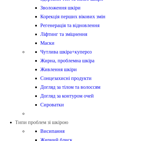
Зволоження шкіри
Корекція перших вікових змін
Регенерація та відновлення
Ліфтинг та зміцнення
Маски
Чутлива шкіра+купероз
Жирна, проблемна шкіра
Живлення шкіри
Сонцезахисні продукти
Догляд за тілом та волоссям
Догляд за контуром очей
Сироватки
Типи проблем зі шкірою
Висипання
Жирний блиск