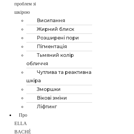
проблем зі
шкірою
Висипання
Жирний блиск
Розширені пори
Пігментація
Тьмяний колір
обличчя
Чутлива та реактивна
шкіра
Зморшки
Вікові зміни
Ліфтинг
Про
ELLA
BACHÉ