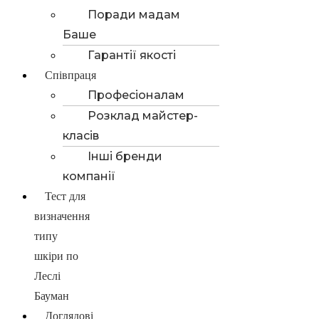
Поради мадам
Баше
Гарантії якості
Співпраця
Професіоналам
Розклад майстер-
класів
Інші бренди
компанії
Тест для
визначення
типу
шкіри по
Леслі
Бауман
Доглядові