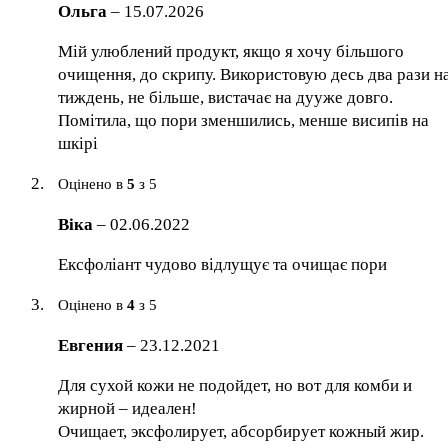
Ольга
–
15.07.2026
Мій улюблений продукт, якщо я хочу більшого
очищення, до скрипу. Використовую десь два рази н
тиждень, не більше, вистачає на дууже довго.
Помітила, що пори зменшились, менше висипів на
шкірі
Оцінено в
5
з 5
Віка
–
02.06.2022
Ексфоліант чудово відлущує та очищає пори
Оцінено в
4
з 5
Евгения
–
23.12.2021
Для сухой кожи не подойдет, но вот для комби и
жирной – идеален!
Очищает, эксфолирует, абсорбирует кожный жир.