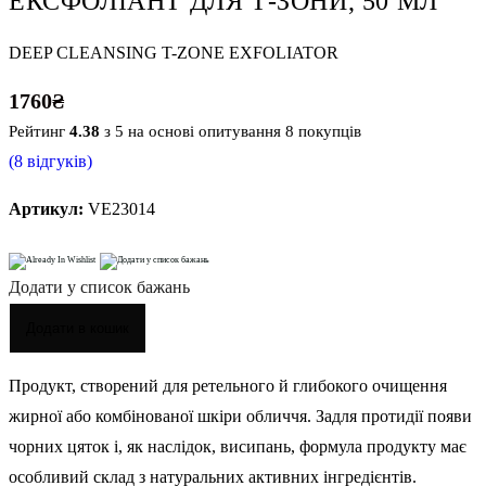
ЕКСФОЛІАНТ ДЛЯ Т-ЗОНИ, 50 МЛ
DEEP CLEANSING T-ZONE EXFOLIATOR
1760
₴
Рейтинг
4.38
з 5 на основі опитування
8
покупців
(
8
відгуків)
Артикул:
VE23014
Додати у список бажань
Додати в кошик
Продукт, створений для ретельного й глибокого очищення
жирної або комбінованої шкіри обличчя. Задля протидії появи
чорних цяток і, як наслідок, висипань, формула продукту має
особливий склад з натуральних активних інгредієнтів.