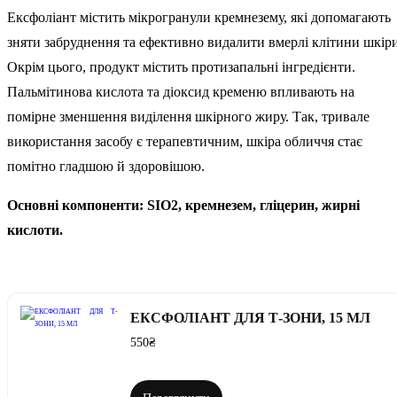
Ексфоліант містить мікрогранули кремнезему, які допомагають
зняти забруднення та ефективно видалити вмерлі клітини шкіри
Окрім цього, продукт містить протизапальні інгредієнти.
Пальмітинова кислота та діоксид кременю впливають на
помірне зменшення виділення шкірного жиру. Так, тривале
використання засобу є терапевтичним, шкіра обличчя стає
помітно гладшою й здоровішою.
Основні компоненти: SIO2, кремнезем, гліцерин, жирні
кислоти.
Спробуй цей продукт у міні-версії
ЕКСФОЛІАНТ ДЛЯ Т-ЗОНИ, 15 МЛ
550
₴