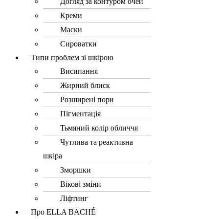
Догляд за контуром очей
Креми
Маски
Сироватки
Типи проблем зі шкірою
Висипання
Жирний блиск
Розширені пори
Пігментація
Тьмяний колір обличчя
Чутлива та реактивна
шкіра
Зморшки
Вікові зміни
Ліфтинг
Про ELLA BACHÉ