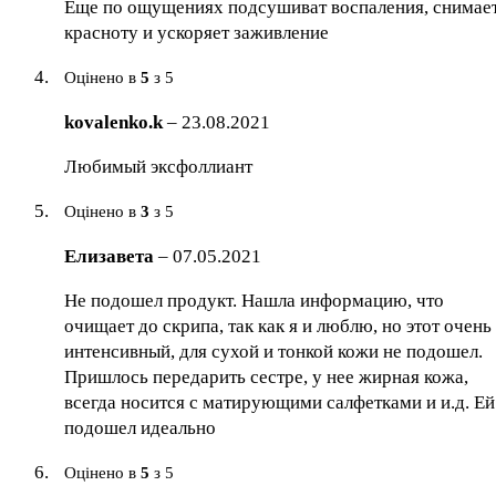
Еще по ощущениях подсушиват воспаления, снимае
красноту и ускоряет заживление
Оцінено в
5
з 5
kovalenko.k
–
23.08.2021
Любимый эксфоллиант
Оцінено в
3
з 5
Елизавета
–
07.05.2021
Не подошел продукт. Нашла информацию, что
очищает до скрипа, так как я и люблю, но этот очень
интенсивный, для сухой и тонкой кожи не подошел.
Пришлось передарить сестре, у нее жирная кожа,
всегда носится с матирующими салфетками и и.д. Ей
подошел идеально
Оцінено в
5
з 5