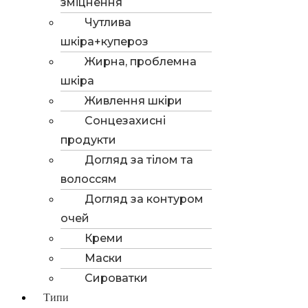
зміцнення
Чутлива
шкіра+купероз
Жирна, проблемна
шкіра
Живлення шкіри
Сонцезахисні
продукти
Догляд за тілом та
волоссям
Догляд за контуром
очей
Креми
Маски
Сироватки
Типи