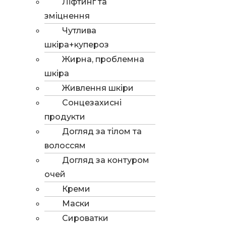
Ліфтинг та
зміцнення
Чутлива
шкіра+купероз
Жирна, проблемна
шкіра
Живлення шкіри
Сонцезахисні
продукти
Догляд за тілом та
волоссям
Догляд за контуром
очей
Креми
Маски
Сироватки