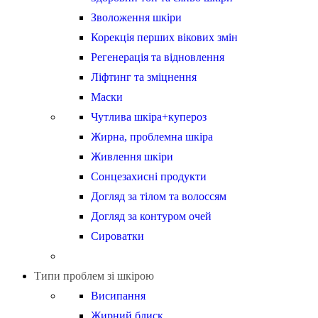
Зволоження шкіри
Корекція перших вікових змін
Регенерація та відновлення
Ліфтинг та зміцнення
Маски
Чутлива шкіра+купероз
Жирна, проблемна шкіра
Живлення шкіри
Сонцезахисні продукти
Догляд за тілом та волоссям
Догляд за контуром очей
Сироватки
Типи проблем зі шкірою
Висипання
Жирний блиск