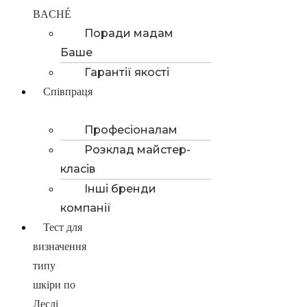
BACHÉ
Поради мадам
Баше
Гарантії якості
Співпраця
Професіоналам
Розклад майстер-
класів
Інші бренди
компанії
Тест для
визначення
типу
шкіри по
Леслі