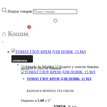
Пошук товарів
0
Кошик
Фільтрувати
новинка
Додати у список бажань
ТОМАТ ГЛОУ КРЕМ ДЛЯ ПОВІК, 15 МЛ
RADIANCE-RENEWAL EYE CREAM
2
Оцінено в
5.00
з 5
2385
₴
15 мл