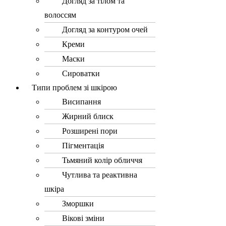
Догляд за тілом та
волоссям
Догляд за контуром очей
Креми
Маски
Сироватки
Типи проблем зі шкірою
Висипання
Жирний блиск
Розширені пори
Пігментація
Тьмяний колір обличчя
Чутлива та реактивна
шкіра
Зморшки
Вікові зміни