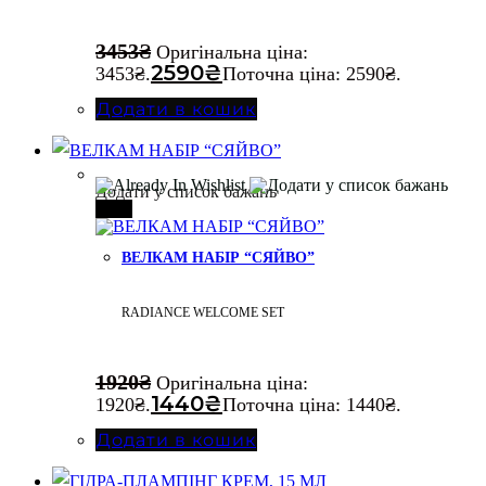
3453
₴
Оригінальна ціна:
2590
₴
3453₴.
Поточна ціна: 2590₴.
Додати в кошик
Додати у список бажань
-25%
ВЕЛКАМ НАБІР “СЯЙВО”
RADIANCE WELCOME SET
1920
₴
Оригінальна ціна:
1440
₴
1920₴.
Поточна ціна: 1440₴.
Додати в кошик