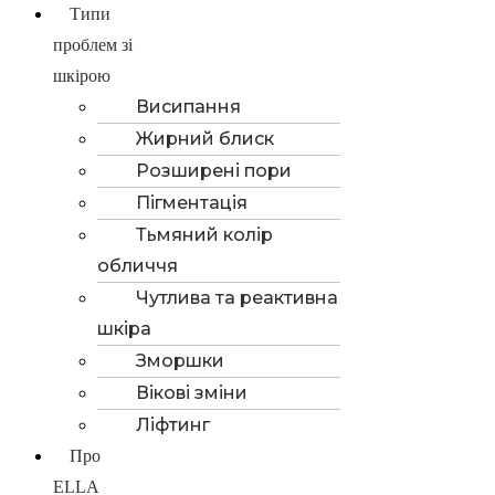
Типи
проблем зі
шкірою
Висипання
Жирний блиск
Розширені пори
Пігментація
Тьмяний колір
обличчя
Чутлива та реактивна
шкіра
Зморшки
Вікові зміни
Ліфтинг
Про
ELLA