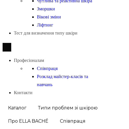
Чутлива та реактивна шкіра
Зморшки
Вікові зміни
Ліфтинг
Тест для визначення типу шкіри
Професіоналам
Співпраця
Розклад майстер-класів та
навчань
Контакти
Каталог
Типи проблем зі шкірою
Про ELLA BACHÉ
Співпраця