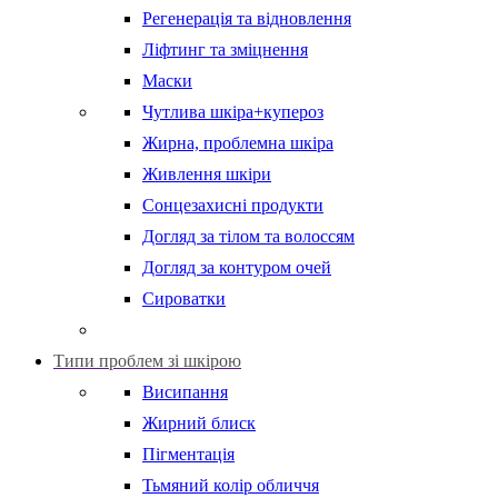
Регенерація та відновлення
Ліфтинг та зміцнення
Маски
Чутлива шкіра+купероз
Жирна, проблемна шкіра
Живлення шкіри
Сонцезахисні продукти
Догляд за тілом та волоссям
Догляд за контуром очей
Сироватки
Типи проблем зі шкірою
Висипання
Жирний блиск
Пігментація
Тьмяний колір обличчя