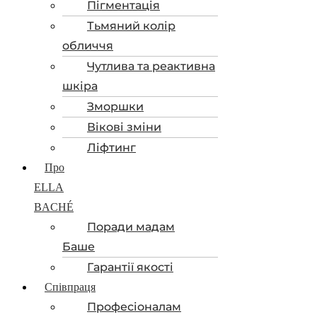
Пігментація
Тьмяний колір
обличчя
Чутлива та реактивна
шкіра
Зморшки
Вікові зміни
Ліфтинг
Про
ELLA
BACHÉ
Поради мадам
Баше
Гарантії якості
Співпраця
Професіоналам