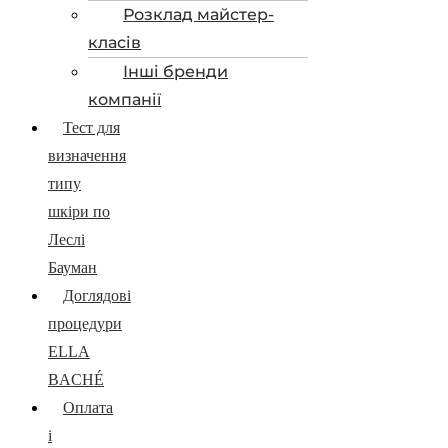
Розклад майстер-
класів
Інші бренди
компанії
Тест для
визначення
типу
шкіри по
Леслі
Бауман
Доглядові
процедури
ELLA
BACHÉ
Оплата
і