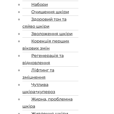
Набори
Очищення шкіри
Здоровий тон та
сяйво шкіри
Зволоження шкіри
Корекція перших
вікових змін
Регенерація та
відновлення
Ліфтинг та
зміцнення
Чутлива
шкіра+купероз
Жирна, проблемна
шкіра
Живлення шкіри