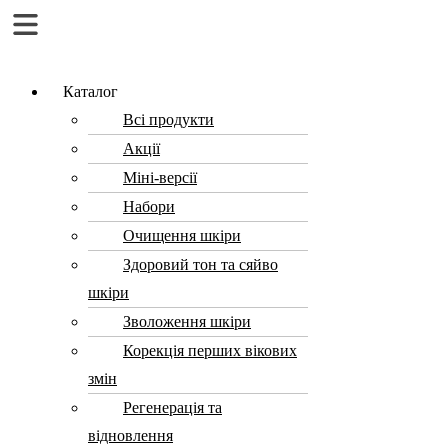
Menu
Каталог
Всі продукти
Акції
Міні-версії
Набори
Очищення шкіри
Здоровий тон та сяйво
шкіри
Зволоження шкіри
Корекція перших вікових
змін
Регенерація та
відновлення