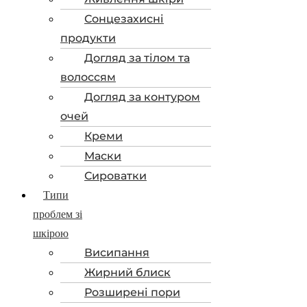
Сонцезахисні
продукти
Догляд за тілом та
волоссям
Догляд за контуром
очей
Креми
Маски
Сироватки
Типи
проблем зі
шкірою
Висипання
Жирний блиск
Розширені пори