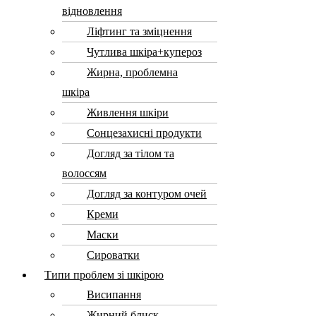
відновлення
Ліфтинг та зміцнення
Чутлива шкіра+купероз
Жирна, проблемна
шкіра
Живлення шкіри
Сонцезахисні продукти
Догляд за тілом та
волоссям
Догляд за контуром очей
Креми
Маски
Сироватки
Типи проблем зі шкірою
Висипання
Жирний блиск