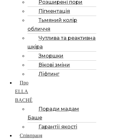
Розширені пори
Пігментація
Тьмяний колір
обличчя
Чутлива та реактивна
шкіра
Зморшки
Вікові зміни
Ліфтинг
Про
ELLA
BACHÉ
Поради мадам
Баше
Гарантії якості
Співпраця