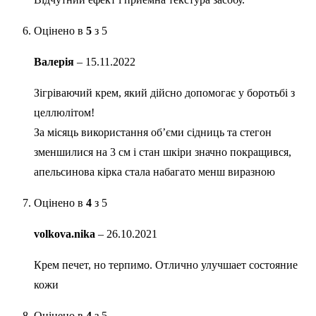
Оцінено в
5
з 5
Валерія
–
15.11.2022
Зігріваючий крем, який дійсно допомогає у боротьбі з
целлюлітом!
За місяць використання об’єми сідниць та стегон
зменшилися на 3 см і стан шкіри значно покращився,
апельсинова кірка стала набагато менш виразною
Оцінено в
4
з 5
volkova.nika
–
26.10.2021
Крем печет, но терпимо. Отлично улучшает состояние
кожи
Оцінено в
4
з 5