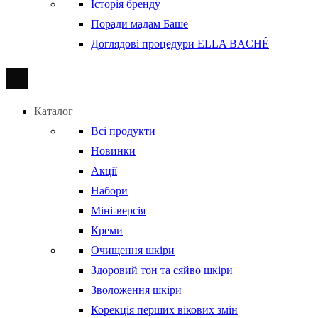
Історія бренду
Поради мадам Баше
Доглядові процедури ELLA BACHÉ
Каталог
Всі продукти
Новинки
Акції
Набори
Міні-версія
Креми
Очищення шкіри
Здоровий тон та сяйво шкіри
Зволоження шкіри
Корекція перших вікових змін