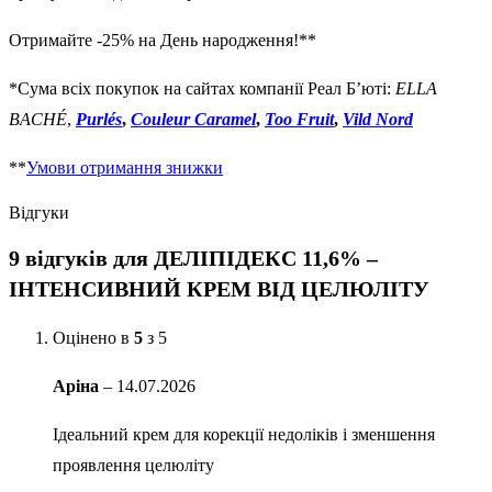
Отримайте -25% на День народження!**
*Сума всіх покупок на сайтах компанії Реал Б’юті:
ELLA
BACHÉ
,
Purlés
,
Couleur Caramel
,
Too Fruit
,
Vild Nord
**
Умови отримання знижки
Відгуки
9 відгуків для
ДЕЛІПІДЕКС 11,6% ‒
ІНТЕНСИВНИЙ КРЕМ ВІД ЦЕЛЮЛІТУ
Оцінено в
5
з 5
Аріна
–
14.07.2026
Ідеальний крем для корекції недоліків і зменшення
проявлення целюліту