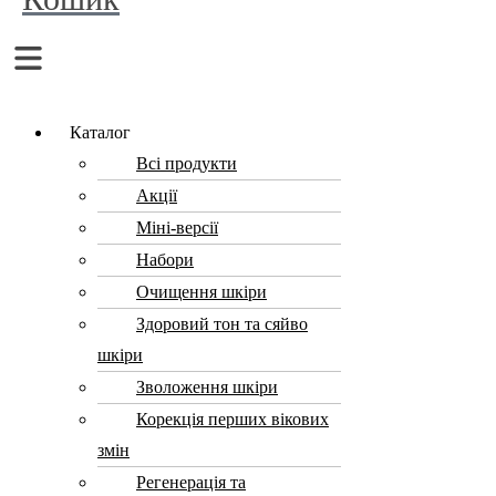
Menu
Каталог
Всі продукти
Акції
Міні-версії
Набори
Очищення шкіри
Здоровий тон та сяйво
шкіри
Зволоження шкіри
Корекція перших вікових
змін
Регенерація та