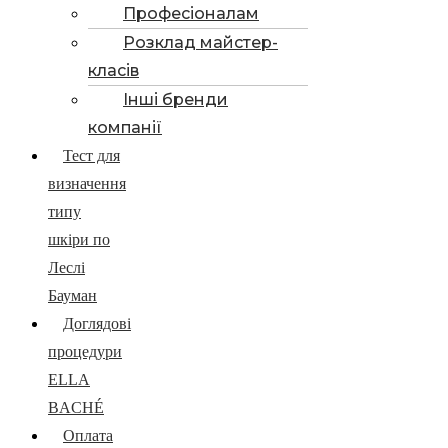
Професіоналам
Розклад майстер-
класів
Інші бренди
компанії
Тест для
визначення
типу
шкіри по
Леслі
Бауман
Доглядові
процедури
ELLA
BACHÉ
Оплата