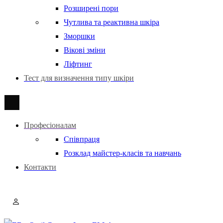
Розширені пори
Чутлива та реактивна шкіра
Зморшки
Вікові зміни
Ліфтинг
Тест для визначення типу шкіри
Професіоналам
Співпраця
Розклад майстер-класів та навчань
Контакти