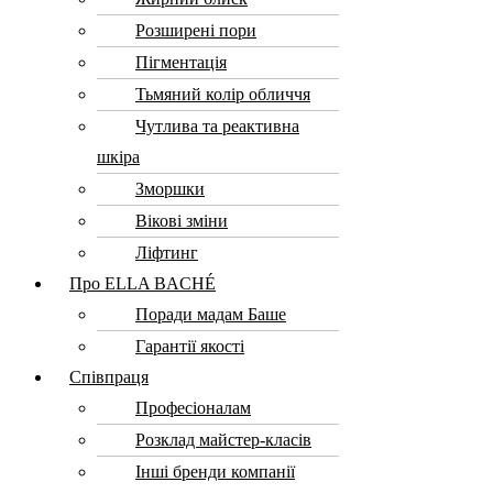
Розширені пори
Пігментація
Тьмяний колір обличчя
Чутлива та реактивна
шкіра
Зморшки
Вікові зміни
Ліфтинг
Про ELLA BACHÉ
Поради мадам Баше
Гарантії якості
Співпраця
Професіоналам
Розклад майстер-класів
Інші бренди компанії