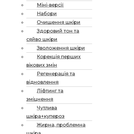
Міні-версії
Набори
Очищення шкіри
Здоровий тон та
сяйво шкіри
Зволоження шкіри
Корекція перших
вікових змін
Регенерація та
відновлення
Ліфтинг та
зміцнення
Чутлива
шкіра+купероз
Жирна, проблемна
шкіра