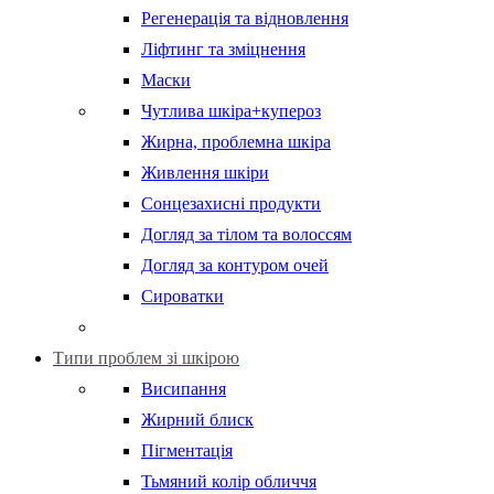
Регенерація та відновлення
Ліфтинг та зміцнення
Маски
Чутлива шкіра+купероз
Жирна, проблемна шкіра
Живлення шкіри
Сонцезахисні продукти
Догляд за тілом та волоссям
Догляд за контуром очей
Сироватки
Типи проблем зі шкірою
Висипання
Жирний блиск
Пігментація
Тьмяний колір обличчя