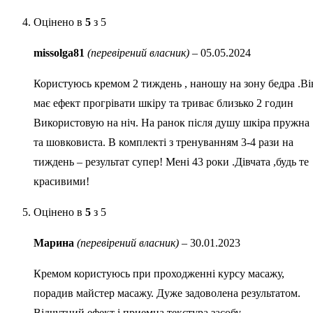
Оцінено в
5
з 5
missolga81
(перевірений власник)
–
05.05.2024
Користуюсь кремом 2 тиждень , наношу на зону бедра .Ві
має ефект прогрівати шкіру та триває близько 2 годин
Використовую на ніч. На ранок після душу шкіра пружна
та шовковиста. В комплекті з тренуванням 3-4 рази на
тиждень – результат супер! Мені 43 роки .Дівчата ,будь те
красивими!
Оцінено в
5
з 5
Марина
(перевірений власник)
–
30.01.2023
Кремом користуюсь при проходженні курсу масажу,
порадив майстер масажу. Дуже задоволена результатом.
Відчутний ефект і приемна текстура засобу.