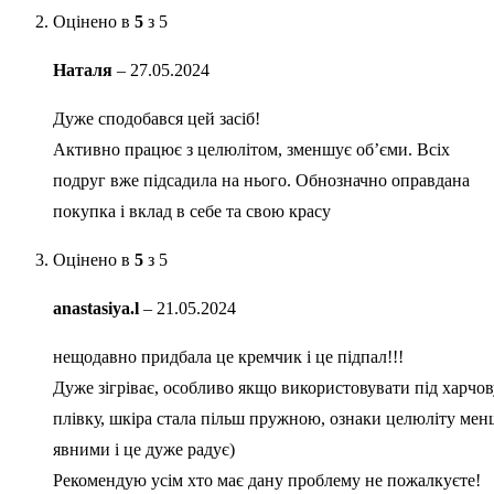
Оцінено в
5
з 5
Наталя
–
27.05.2024
Дуже сподобався цей засіб!
Активно працює з целюлітом, зменшує об’єми. Всіх
подруг вже підсадила на нього. Обнозначно оправдана
покупка і вклад в себе та свою красу
Оцінено в
5
з 5
anastasiya.l
–
21.05.2024
нещодавно придбала це кремчик і це підпал!!!
Дуже зігріває, особливо якщо використовувати під харчов
плівку, шкіра стала пільш пружною, ознаки целюліту мен
явними і це дуже радує)
Рекомендую усім хто має дану проблему не пожалкуєте!