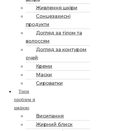
Живлення шкіри
Сонцезахисні
продукти
Догляд за тілом та
волоссям
Догляд за контуром
очей
Креми
Маски
Сироватки
Типи
проблем зі
шкірою
Висипання
Жирний блиск